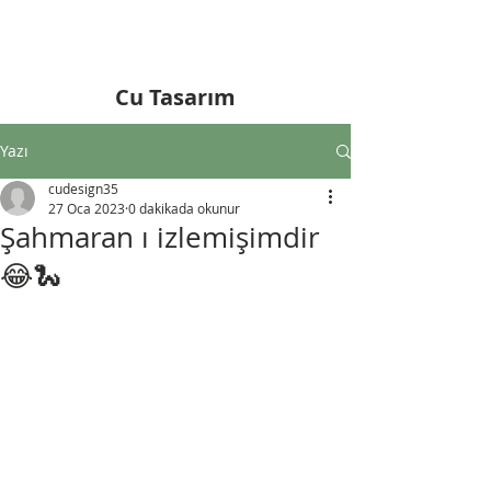
Cu Tasarım
Yazı
cudesign35
27 Oca 2023
0 dakikada okunur
Şahmaran ı izlemişimdir
😂🐍