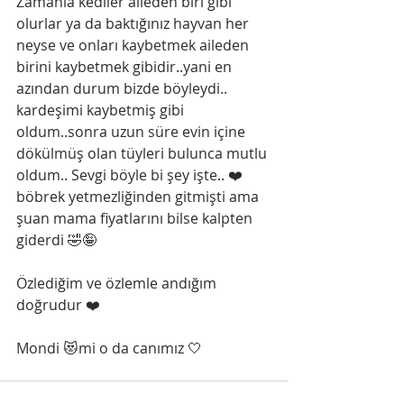
Zamanla kediler aileden biri gibi 
olurlar ya da baktığınız hayvan her 
neyse ve onları kaybetmek aileden 
birini kaybetmek gibidir..yani en 
azından durum bizde böyleydi.. 
kardeşimi kaybetmiş gibi 
oldum..sonra uzun süre evin içine 
dökülmüş olan tüyleri bulunca mutlu 
oldum.. Sevgi böyle bi şey işte.. ❤️ 
böbrek yetmezliğinden gitmişti ama 
şuan mama fiyatlarını bilse kalpten 
giderdi 🤣🤪
Özlediğim ve özlemle andığım 
doğrudur ❤️ 
Mondi 😻mi o da canımız 🤍 