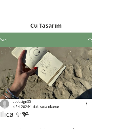
Cu Tasarım
Yazı
cudesign35
4 Eki 2024
1 dakikada okunur
Ilıca ✨️🪸