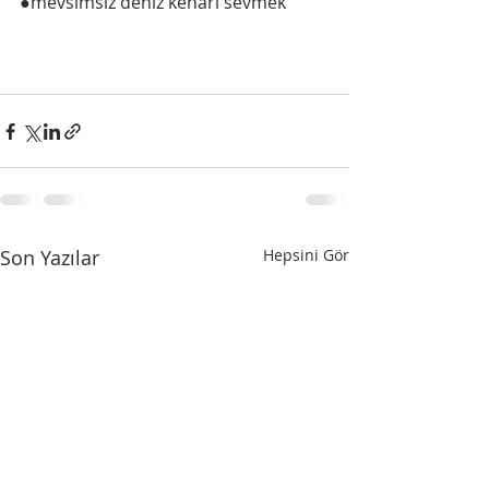
●mevsimsiz deniz kenarı sevmek 
Son Yazılar
Hepsini Gör