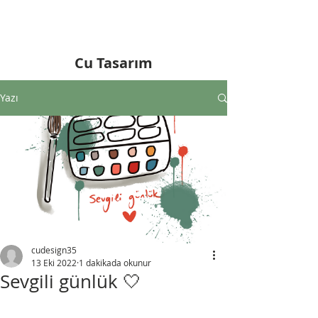
Cu Tasarım
Yazı
cudesign35
13 Eki 2022
1 dakikada okunur
Sevgili günlük 🤍