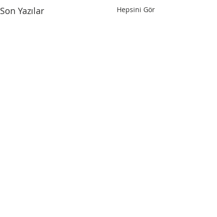
Son Yazılar
Hepsini Gör
Yorumlar
?
Mayıs