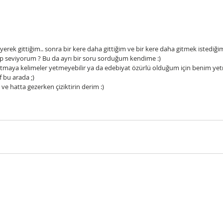
ek gittiğim.. sonra bir kere daha gittiğim ve bir kere daha gitmek istediğim y
ep seviyorum ? Bu da ayrı bir soru sorduğum kendime :)
atmaya kelimeler yetmeyebilir ya da edebiyat özürlü olduğum için benim yetmi
f bu arada ;)
ve hatta gezerken çiziktirin derim :)